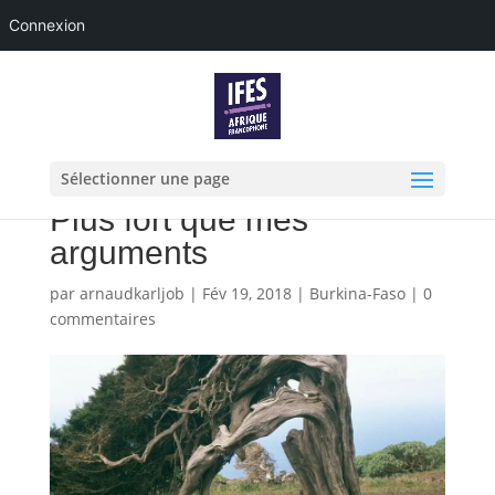
Connexion
Sélectionner une page
Plus fort que mes
arguments
par
arnaudkarljob
|
Fév 19, 2018
|
Burkina-Faso
|
0
commentaires