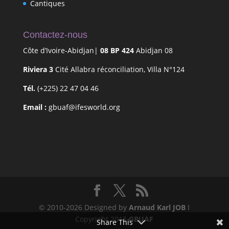
Cantiques
Contactez-nous
Côte d’Ivoire-Abidjan|
08 BP 424
Abidjan 08
Riviera 3
Cité Allabra réconciliation, Villa N°124
Tél.
(+225) 22 47 04 46
Email :
gbuaf@ifesworld.org
© 2010-2026 Designed by
Arnaud Karl JOB
I
Copyright 2018
GBUAF
Share This