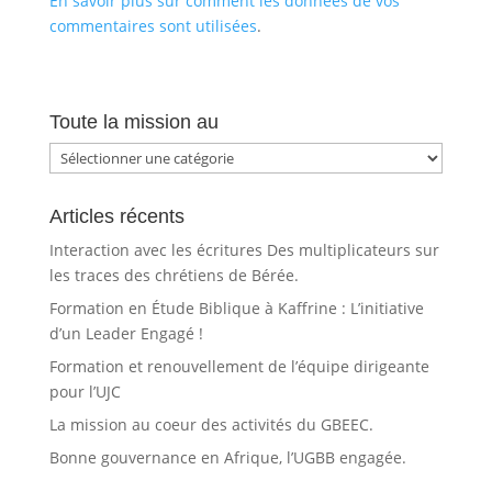
En savoir plus sur comment les données de vos
commentaires sont utilisées
.
Toute la mission au
Toute
la
mission
Articles récents
au
Interaction avec les écritures Des multiplicateurs sur
les traces des chrétiens de Bérée.
Formation en Étude Biblique à Kaffrine : L’initiative
d’un Leader Engagé !
Formation et renouvellement de l’équipe dirigeante
pour l’UJC
La mission au coeur des activités du GBEEC.
Bonne gouvernance en Afrique, l’UGBB engagée.