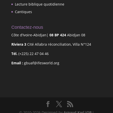
Lecture biblique quotidienne
Cantiques
Contactez-nous
Côte d’Ivoire-Abidjan|
08 BP 424
Abidjan 08
Riviera 3
Cité Allabra réconciliation, Villa N°124
Tél.
(+225) 22 47 04 46
Email :
gbuaf@ifesworld.org
© 2010-2026 Designed by
Arnaud Karl JOB
I