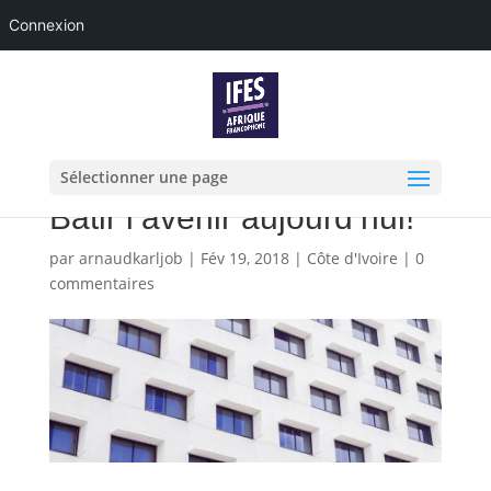
Connexion
Sélectionner une page
Bâtir l’avenir aujourd’hui!
par
arnaudkarljob
|
Fév 19, 2018
|
Côte d'Ivoire
|
0
commentaires