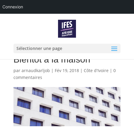
Connexion
Sélectionner une page
Bientôt à la maison
par
arnaudkarljob
|
Fév 19, 2018
|
Côte d'Ivoire
|
0
commentaires