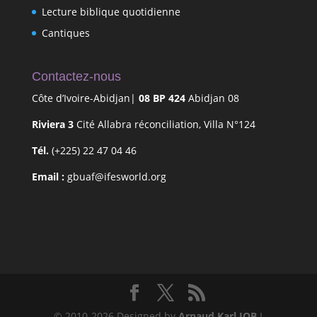
Lecture biblique quotidienne
Cantiques
Contactez-nous
Côte d’Ivoire-Abidjan|
08 BP 424
Abidjan 08
Riviera 3
Cité Allabra réconciliation, Villa N°124
Tél.
(+225) 22 47 04 46
Email :
gbuaf@ifesworld.org
© 2010-2026 Designed by
Arnaud Karl JOB
I