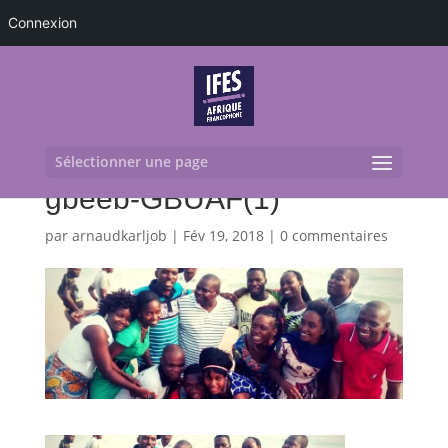
Connexion
Sélectionner une page
gbeeb-GBUAF(1)
par
arnaudkarljob
|
Fév 19, 2018
|
0 commentaires