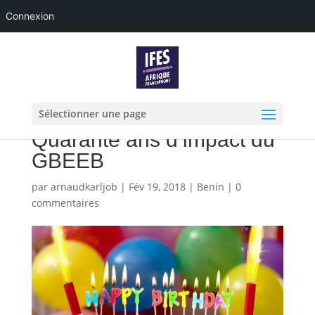
Connexion
Sélectionner une page
Quarante ans d’impact du
GBEEB
par
arnaudkarljob
|
Fév 19, 2018
|
Benin
|
0
commentaires