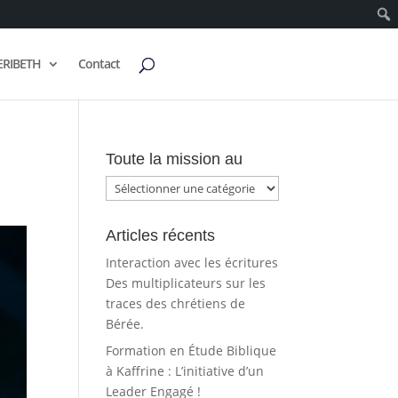
ERIBETH
Contact
Toute la mission au
Toute
la
mission
Articles récents
au
Interaction avec les écritures
Des multiplicateurs sur les
traces des chrétiens de
Bérée.
Formation en Étude Biblique
à Kaffrine : L’initiative d’un
Leader Engagé !