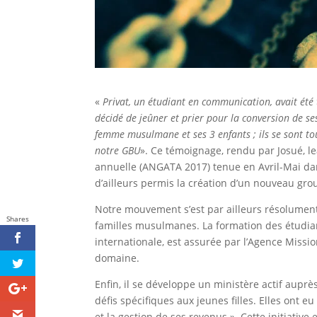
«
Privat, un étudiant en communication, avait été t
décidé de jeûner et prier pour la conversion de ses
femme musulmane et ses 3 enfants ; ils se sont to
notre GBU
». Ce témoignage, rendu par Josué, l
annuelle (ANGATA 2017) tenue en Avril-Mai dan
d’ailleurs permis la création d’un nouveau gr
Notre mouvement s’est par ailleurs résolument
Shares
familles musulmanes. La formation des étudia
internationale, est assurée par l’Agence Missi
domaine.
Enfin, il se développe un ministère actif aup
défis spécifiques aux jeunes filles. Elles ont eu 
et la gestion de ses revenus ». Cette initiative