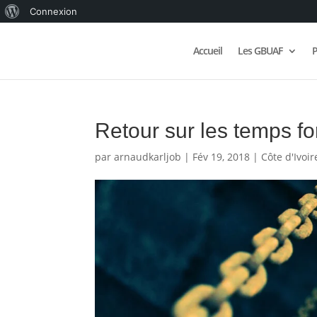
À
Connexion
propos
Accueil
Les GBUAF
P
de
WordPress
Retour sur les temps fo
par
arnaudkarljob
|
Fév 19, 2018
|
Côte d'Ivoir