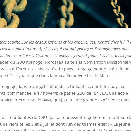
rès touché par les enseignements et les expériences. Rentré chez lui, il 
 voisins musulmans. Après cela, il est allé partager l’évangile avec une
us donnés à Christ. C’est un réel encouragement pour Privat et aussi po
eader du GBU Korhogo (Nord) fait suite à la Convention Missionnair
s les différentes universités du pays. L’engagement des étudiants
oupe très dynamique dans la nouvelle université de Man.
 engagé dans l’évangélisation des étudiants venant des pays ou
nts, commencée le 17 novembre par le GBU de l’ENSEA, une école
onnaire Internationale (AMI) qui jouit d’une grande expérience dans
rès des étudiantes du GBU qui se réunissent régulièrement autour d
une retraite les 8 et 9 juillet dont l’un des thèmes était : « La jeune 
 est une contribution des GBU à la consolidation de la famille qui est