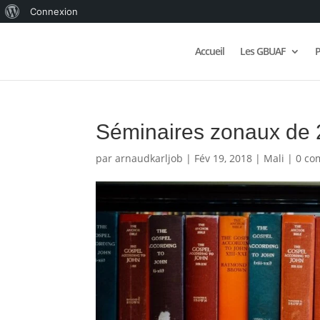
À
Connexion
propos
Accueil
Les GBUAF
P
de
WordPress
Séminaires zonaux de
par
arnaudkarljob
|
Fév 19, 2018
|
Mali
|
0 co