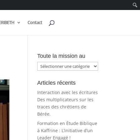
ERIBETH
Contact
Toute la mission au
Toute
la
mission
Articles récents
au
Interaction avec les écritures
Des multiplicateurs sur les
traces des chrétiens de
Bérée.
Formation en Étude Biblique
à Kaffrine : L’initiative d’un
Leader Engagé !