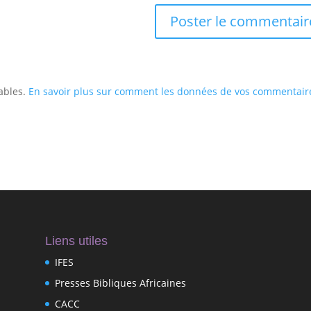
rables.
En savoir plus sur comment les données de vos commentair
Liens utiles
IFES
Presses Bibliques Africaines
CACC