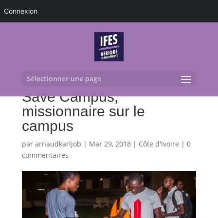
Connexion
Sélectionner une page
Save Campus,
missionnaire sur le
campus
par
arnaudkarljob
|
Mar 29, 2018
|
Côte d'Ivoire
|
0
commentaires