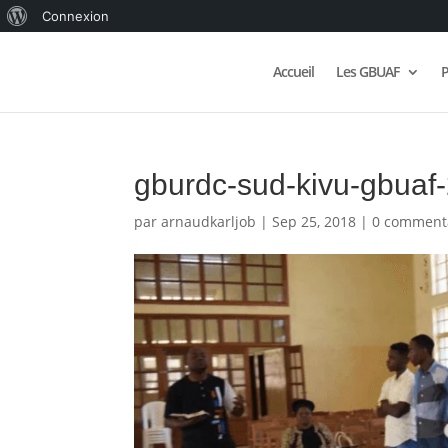
À
Connexion
propos
Accueil
Les GBUAF
P
de
WordPress
gburdc-sud-kivu-gbuaf
par
arnaudkarljob
|
Sep 25, 2018
|
0 comment