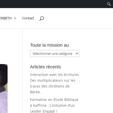
ERIBETH
Contact
Toute la mission au
Toute
la
mission
Articles récents
au
Interaction avec les écritures
Des multiplicateurs sur les
traces des chrétiens de
Bérée.
Formation en Étude Biblique
à Kaffrine : L’initiative d’un
Leader Engagé !