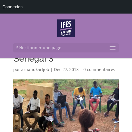
Connexion
Sélectionner une page
Senegal 3
par
arnaudkarljob
|
Déc 27, 2018
|
0 commentaires