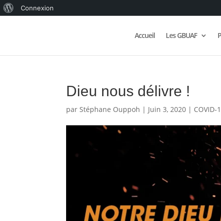
À
Connexion
propos
Accueil
Les GBUAF
P
de
WordPress
Dieu nous délivre !
par
Stéphane Ouppoh
|
Juin 3, 2020
|
COVID-