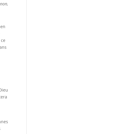
inon,
 en
e
 ce
Dans
 Dieu
tera
nnes
s