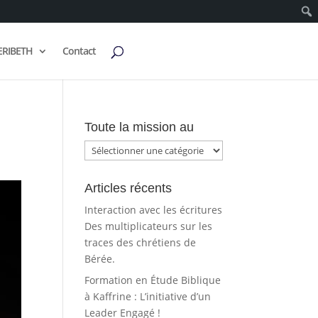
ERIBETH
Contact
Toute la mission au
Toute
la
mission
Articles récents
au
Interaction avec les écritures
Des multiplicateurs sur les
traces des chrétiens de
Bérée.
Formation en Étude Biblique
à Kaffrine : L’initiative d’un
Leader Engagé !