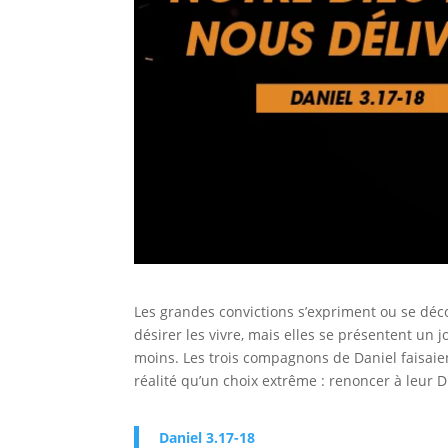
Les grandes convictions s’expriment ou se déc
désirer les vivre, mais elles se présentent un j
moins. Les trois compagnons de Daniel faisaien
réalité qu’un choix extrême : renoncer à leur D
Daniel 3.17-18