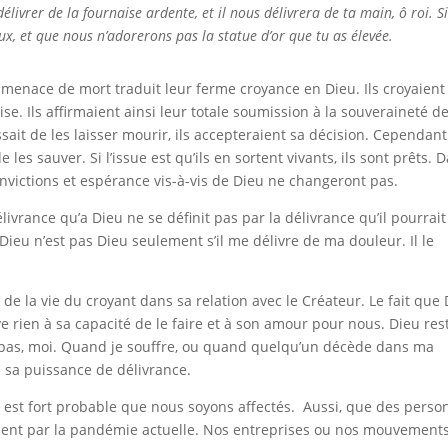
livrer de la fournaise ardente, et il nous délivrera de ta main, ô roi. S
eux, et que nous n’adorerons pas la statue d’or que tu as élevée.
 menace de mort traduit leur ferme croyance en Dieu. Ils croyaient
ise. Ils affirmaient ainsi leur totale soumission à la souveraineté d
ssait de les laisser mourir, ils accepteraient sa décision. Cependant
les sauver. Si l’issue est qu’ils en sortent vivants, ils sont prêts. 
convictions et espérance vis-à-vis de Dieu ne changeront pas.
élivrance qu’a Dieu ne se définit pas par la délivrance qu’il pourrait
ieu n’est pas Dieu seulement s’il me délivre de ma douleur. Il le
de la vie du croyant dans sa relation avec le Créateur. Le fait que
 rien à sa capacité de le faire et à son amour pour nous. Dieu res
t pas, moi. Quand je souffre, ou quand quelqu’un décède dans ma
u sa puissance de délivrance.
l est fort probable que nous soyons affectés. Aussi, que des perso
ment par la pandémie actuelle. Nos entreprises ou nos mouvement