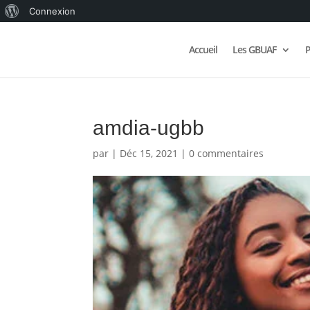
À
Connexion
propos
Accueil
Les GBUAF
P
de
WordPress
amdia-ugbb
par
|
Déc 15, 2021
|
0 commentaires