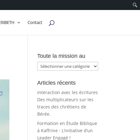
ERIBETH
Contact
Toute la mission au
Toute
la
mission
Articles récents
au
Interaction avec les écritures
Des multiplicateurs sur les
traces des chrétiens de
Bérée.
Formation en Étude Biblique
à Kaffrine : L’initiative d’un
Leader Engagé !