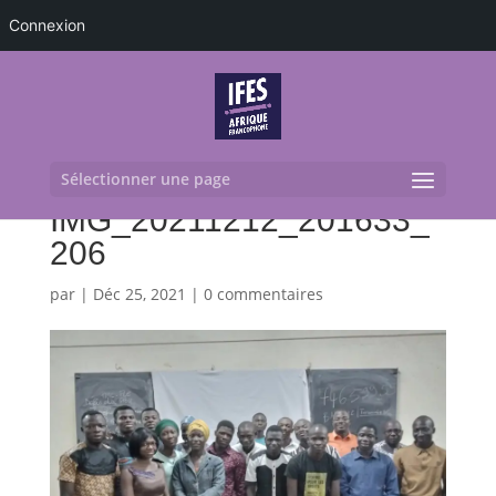
Connexion
Sélectionner une page
IMG_20211212_201633_
206
par
|
Déc 25, 2021
|
0 commentaires