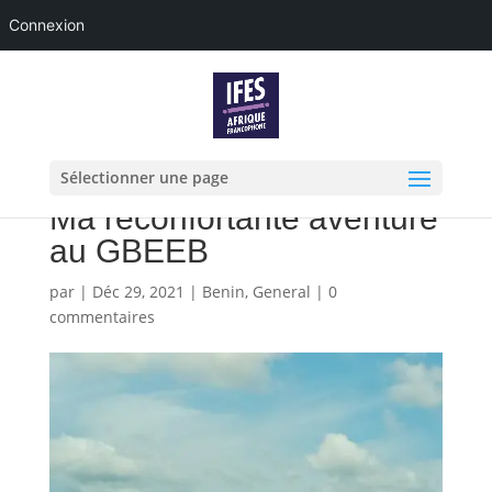
Connexion
Sélectionner une page
Ma réconfortante aventure
au GBEEB
par
|
Déc 29, 2021
|
Benin
,
General
|
0
commentaires