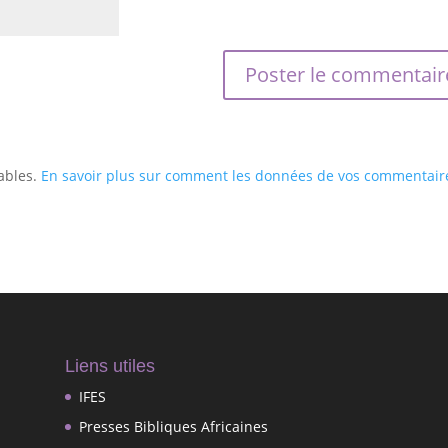
rables.
En savoir plus sur comment les données de vos commentair
Liens utiles
IFES
Presses Bibliques Africaines