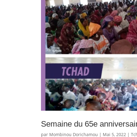
Semaine du 65e anniversai
par
Mombinou Dorichamou
|
Mai 5, 2022
|
Tc