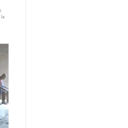
s
 la