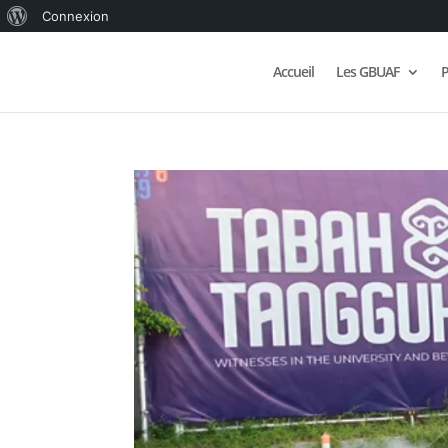
À
Connexion
propos
Accueil
Les GBUAF
P
de
WordPress