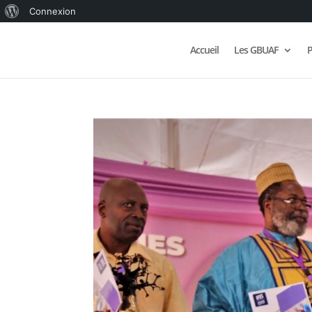
À
Connexion
propos
Accueil
Les GBUAF
P
de
WordPress