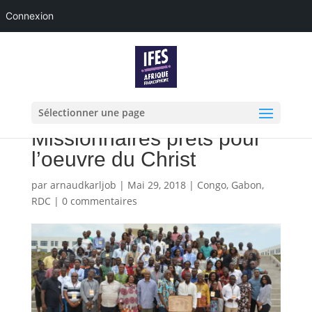
Connexion
Sélectionner une page
Missionnaires prêts pour
l’oeuvre du Christ
par
arnaudkarljob
|
Mai 29, 2018
|
Congo
,
Gabon
,
RDC
|
0 commentaires