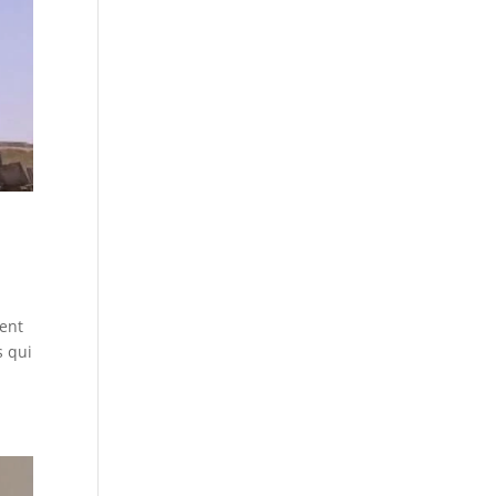
ment
s qui