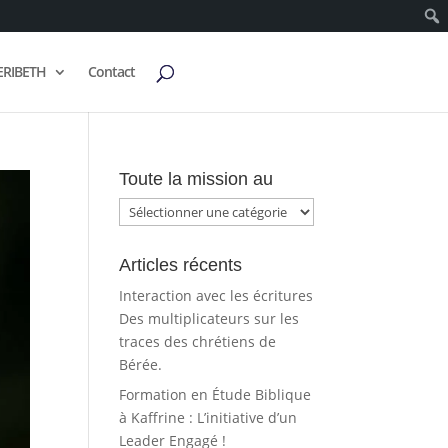
ERIBETH
Contact
Toute la mission au
Toute
la
mission
Articles récents
au
Interaction avec les écritures
Des multiplicateurs sur les
traces des chrétiens de
Bérée.
Formation en Étude Biblique
à Kaffrine : L’initiative d’un
Leader Engagé !