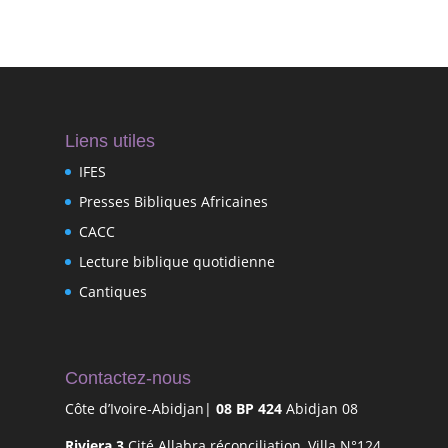
Liens utiles
IFES
Presses Bibliques Africaines
CACC
Lecture biblique quotidienne
Cantiques
Contactez-nous
Côte d’Ivoire-Abidjan|
08 BP 424
Abidjan 08
Riviera 3
Cité Allabra réconciliation, Villa N°124