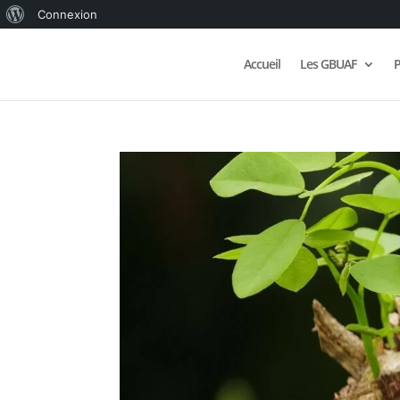
À
Connexion
propos
Accueil
Les GBUAF
P
de
WordPress